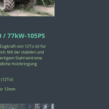
0 / 77kW-105PS
 Zugkraft von 12To ist
für
ich. Mit der stabilen und
ertigem Stahl wird eine
ndliche Holzbringung
N (12To)
ser 13mm