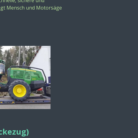
hnelle, sichere und
ngt Mensch und Motorsäge
ckezug)